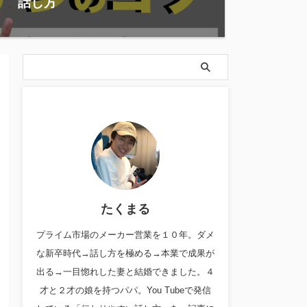
話し方
たくまる
プライム市場のメーカー営業を１０年。ダメ
な新卒時代→話し方を極める→本業で成果が
出る→一目惚れした妻と結婚できました。４
才と２才の娘を持つパパ。You Tubeで発信