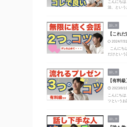
こんにちは
法、というお
話し方
【これだ
2024/7/
こんにちは
だけという話
話し方
【有料級
2023/8/
こんにちは
ツというお話
話し方