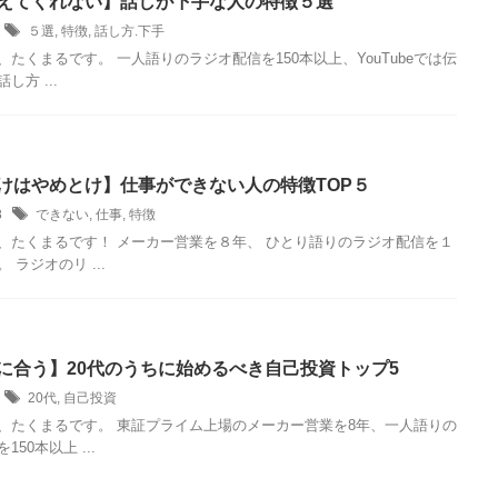
えてくれない】話しが下手な人の特徴５選
7
５選
,
特徴
,
話し方.下手
、たくまるです。 一人語りのラジオ配信を150本以上、YouTubeでは伝
し方 ...
けはやめとけ】仕事ができない人の特徴TOP５
18
できない
,
仕事
,
特徴
、たくまるです！ メーカー営業を８年、 ひとり語りのラジオ配信を１
 ラジオのリ ...
に合う】20代のうちに始めるべき自己投資トップ5
3
20代
,
自己投資
、たくまるです。 東証プライム上場のメーカー営業を8年、一人語りの
50本以上 ...