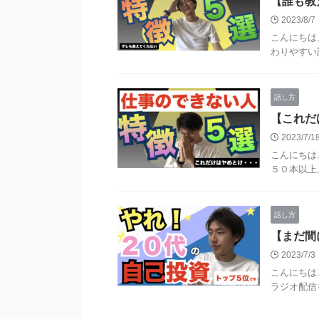
【誰も教
2023/8/
こんにちは
わりやすい話
話し方
【これだ
2023/7/
こんにちは
５０本以上。
話し方
【まだ間
2023/7/
こんにちは
ラジオ配信を1