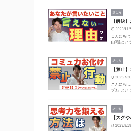
話し方
【解決】
2023/11
こんにちは
由3選という
話し方
【禁止】
2025/7/
こんにちは
プ3」という
話し方
【スグや
2023/9/