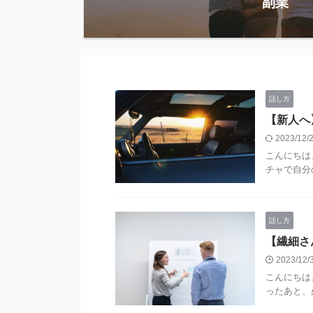
副業
話し方
【新人へ
2023/12
こんにちは
チャで自分の 
話し方
【繊細さ
2023/12
こんにちは
ったあと、必